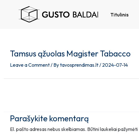
Skip
Post
to
navigation
Titulinis
content
Tamsus ąžuolas Magister Tabacco
Leave a Comment
/ By
tavosprendimas.lt
/
2024-07-14
Parašykite komentarą
El. pašto adresas nebus skelbiamas.
Būtini laukeliai pažymėti