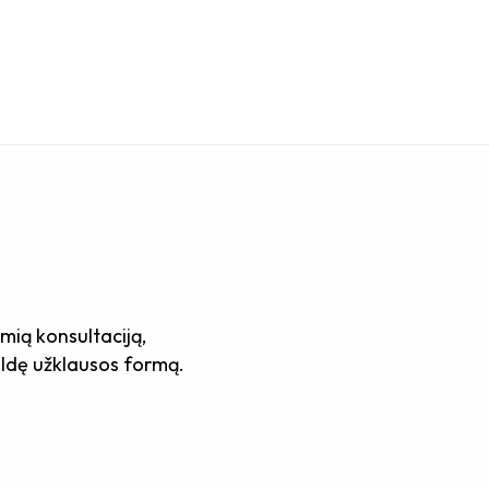
mią konsultaciją,
pildę užklausos formą.