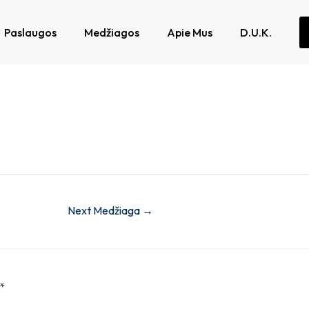
Paslaugos
Medžiagos
Apie Mus
D.U.K.
Next Medžiaga
→
*