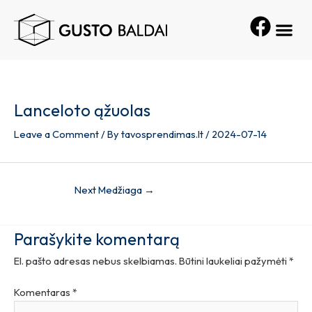
Skip
Post
Me
to
navigation
content
Lanceloto ąžuolas
Leave a Comment
/ By
tavosprendimas.lt
/
2024-07-14
Next Medžiaga
→
Parašykite komentarą
El. pašto adresas nebus skelbiamas.
Būtini laukeliai pažymėti
*
Komentaras
*