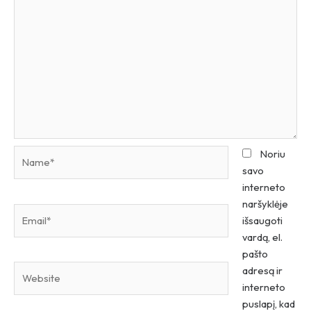
Name*
Noriu
savo
interneto
naršyklėje
Email*
išsaugoti
vardą, el.
pašto
Website
adresą ir
interneto
puslapį, kad