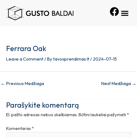
Skip
Post
Me
to
navigation
content
Ferrara Oak
Leave a Comment
/ By
tavosprendimas.lt
/
2024-07-15
←
Previous Medžiaga
Next Medžiaga
→
Parašykite komentarą
El. pašto adresas nebus skelbiamas.
Būtini laukeliai pažymėti
*
Komentaras
*