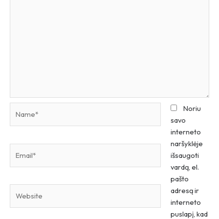
Name*
Noriu
savo
interneto
naršyklėje
Email*
išsaugoti
vardą, el.
pašto
Website
adresą ir
interneto
puslapį, kad