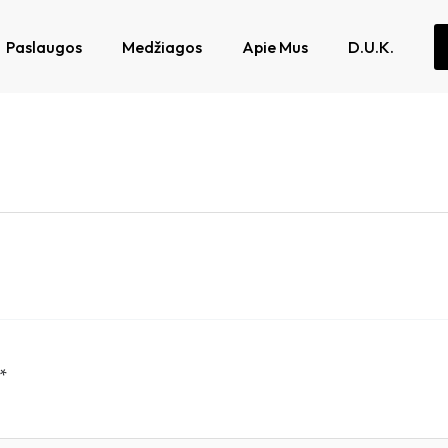
Paslaugos
Medžiagos
Apie Mus
D.U.K.
*