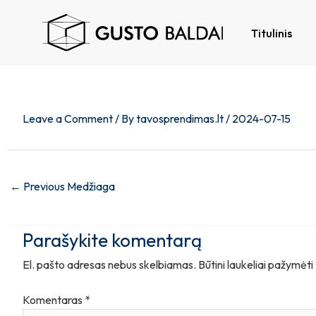
Skip
Post
to
navigation
Titulinis
content
Leave a Comment
/ By
tavosprendimas.lt
/
2024-07-15
←
Previous Medžiaga
Parašykite komentarą
El. pašto adresas nebus skelbiamas.
Būtini laukeliai pažymėti
Komentaras
*