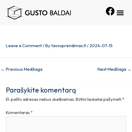
Skip
Post
Me
to
navigation
content
Leave a Comment
/ By
tavosprendimas.lt
/
2024-07-15
←
Previous Medžiaga
Next Medžiaga
→
Parašykite komentarą
El. pašto adresas nebus skelbiamas.
Būtini laukeliai pažymėti
*
Komentaras
*