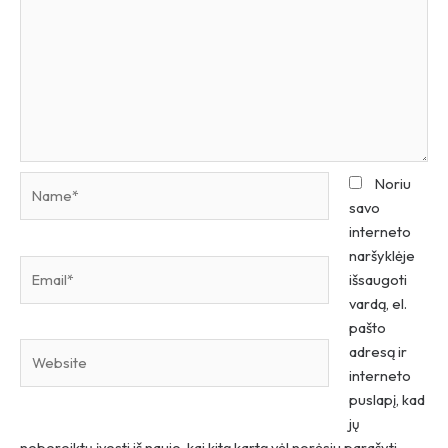
Name*
Noriu
savo
interneto
naršyklėje
Email*
išsaugoti
vardą, el.
pašto
Website
adresą ir
interneto
puslapį, kad
jų
nebereiktų įvesti iš naujo, kai kitą kartą vėl norėsiu parašyti