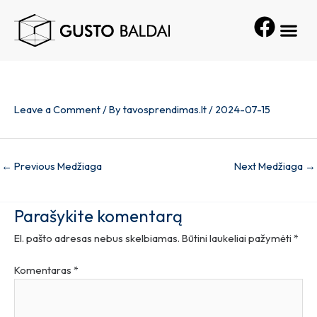
Skip
Post
Me
to
navigation
content
Leave a Comment
/ By
tavosprendimas.lt
/
2024-07-15
←
Previous Medžiaga
Next Medžiaga
→
Parašykite komentarą
El. pašto adresas nebus skelbiamas.
Būtini laukeliai pažymėti
*
Komentaras
*