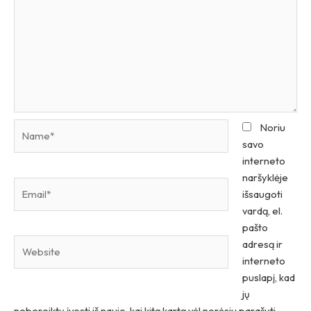
Name*
Noriu
savo
interneto
naršyklėje
Email*
išsaugoti
vardą, el.
pašto
Website
adresą ir
interneto
puslapį, kad
jų
nebereiktų įvesti iš naujo, kai kitą kartą vėl norėsiu parašyti